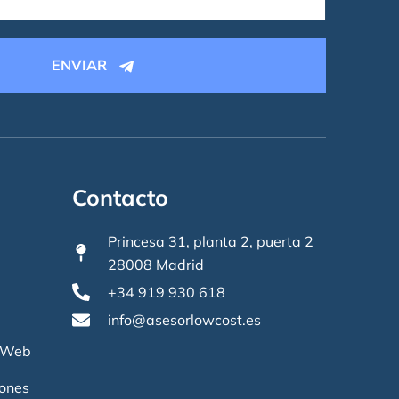
ENVIAR
Contacto
Princesa 31, planta 2, puerta 2
28008 Madrid
+34 919 930 618
info@asesorlowcost.es
o Web
iones