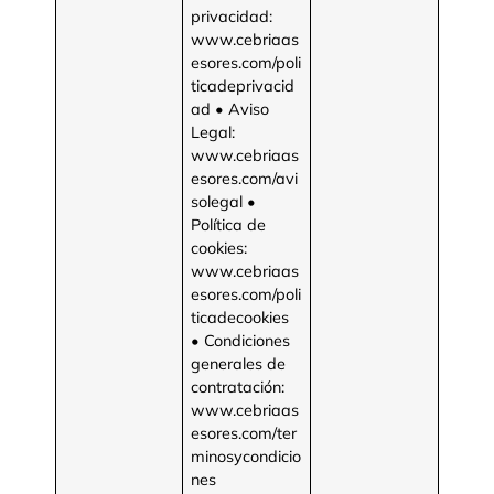
privacidad:
www.cebriaas
esores.com/poli
ticadeprivacid
ad • Aviso
Legal:
www.cebriaas
esores.com/avi
solegal •
Política de
cookies:
www.cebriaas
esores.com/poli
ticadecookies
• Condiciones
generales de
contratación:
www.cebriaas
esores.com/ter
minosycondicio
nes